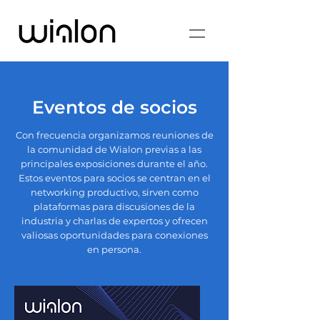
Eventos de socios
Con frecuencia organizamos reuniones de
la comunidad de Wialon previas a las
principales exposiciones durante el año.
Estos eventos para socios se centran en el
networking productivo, sirven como
plataformas para discusiones de la
industria y charlas de expertos y ofrecen
valiosas oportunidades para conexiones
en persona.