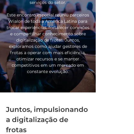
serviços do setor.
Este encontro especial reuniu parceiros
Wialon de toda a América Latina para
trocar experiências, fortalecer conexões
e compartilhar conhecimento sobre
digitalização de frotas. Juntos,
exploramos como ajudar gestores de
frotas a operar com mais eficiência,
otimizar recursos e se manter
competitivos em um mercado em
constante evolução.
Juntos, impulsionando
a digitalização de
frotas